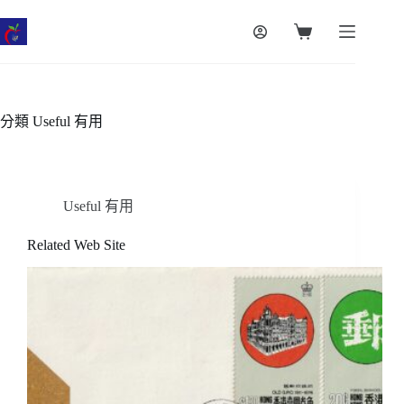
跳
至
購
主
物
要
車
內
容
分類
Useful 有用
Useful 有用
Related Web Site