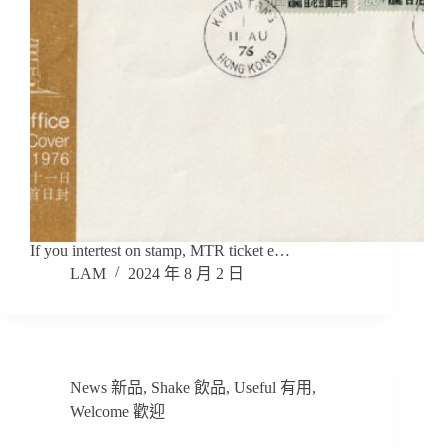
If you intertest on stamp, MTR ticket e…
LAM
2024 年 8 月 2 日
News 新品
,
Shake 飲品
,
Useful 有用
,
Welcome 歡迎