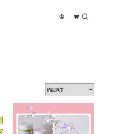
購
物
車