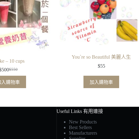
You`re so Beautiful 美麗人生
ke – 10 cups
$
55
$
500
$
550
原
目
始
前
加入購物車
加入購物車
價
價
格：
格：
$550。
$500。
Useful Links 有用連接
New Products
Best Sellers
Manufacturers
Supplies