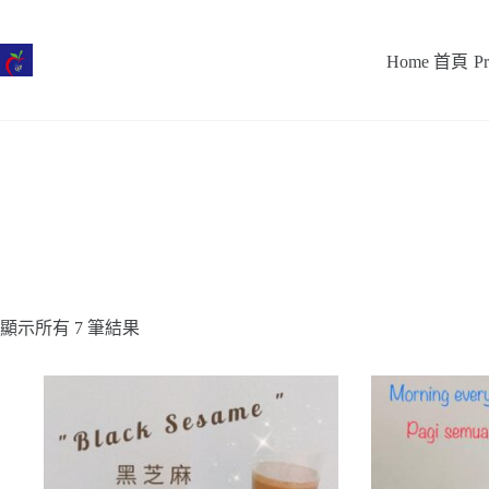
跳
至
Home 首頁
P
主
要
內
容
顯示所有 7 筆結果