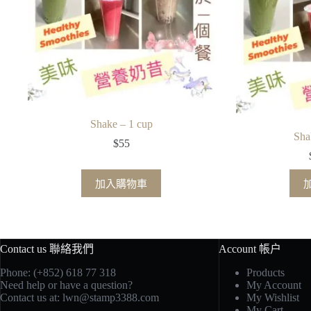
Shake – 1 cup
Sha
$
55
加入購物車
Contact us 聯絡我們
Account 帳户
Phone: (+852) 618 77 318
Products
Need help or have a question?
My Account
Contact us at:
lwn@stamp3388.com
My Wishlist
My Cart