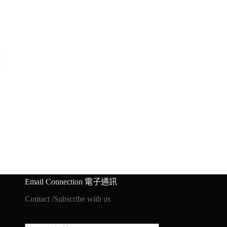
Email Connection 電子通訊
Contact /Subscribe with us